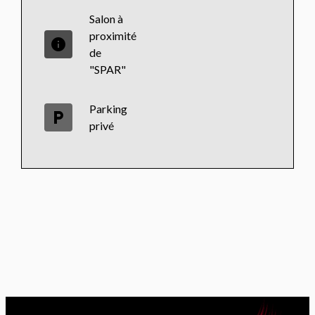
Salon à
proximité
info
de
"SPAR"
Parking
local_parking
privé