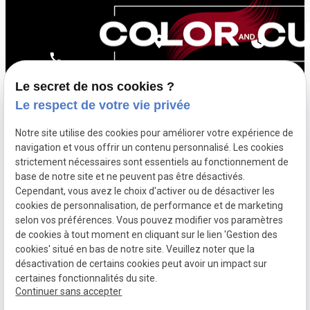
centre commercial des
Mardi au
04 81 68 54 70
Termes route des
Samedi : 9h-
Le secret de nos cookies ?
Termes 13124 PEYPIN
18h
Le respect de votre vie privée
Notre site utilise des cookies pour améliorer votre expérience de
navigation et vous offrir un contenu personnalisé. Les cookies
strictement nécessaires sont essentiels au fonctionnement de
base de notre site et ne peuvent pas être désactivés.
Mentions
Cependant, vous avez le choix d'activer ou de désactiver les
légales
cookies de personnalisation, de performance et de marketing
Politique de
selon vos préférences. Vous pouvez modifier vos paramètres
SIRET :
confidentialité
53927659200018
de cookies à tout moment en cliquant sur le lien 'Gestion des
Plan du site
cookies' situé en bas de notre site. Veuillez noter que la
Gestion des
désactivation de certains cookies peut avoir un impact sur
cookies
certaines fonctionnalités du site.
Continuer sans accepter