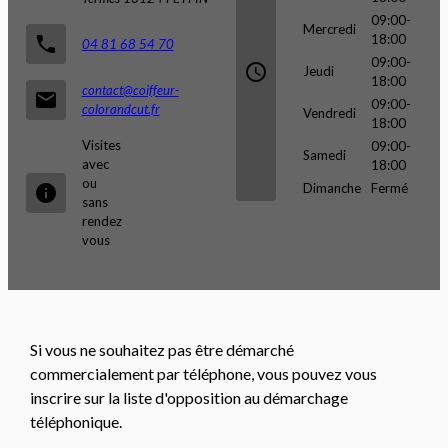
09:00-
Mercredi
18:00
phone
04 81 68 54 70
09:00-
access_time
Jeudi
18:00
contact@coiffeur-
email
09:00-
colorandcut.fr
Vendredi
18:00
Visites
09:00-
Samedi
avec
18:00
ou
Dimanche
Fermé
info
sans
rendez
vous
Si vous ne souhaitez pas être démarché
commercialement par téléphone, vous pouvez vous
inscrire sur la liste d'opposition au démarchage
téléphonique.